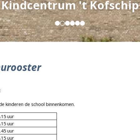
Kindcentrum 't Kofschip
nurooster
:
de kinderen de school binnenkomen.
.15 uur
.15 uur
.45 uur
.15 uur